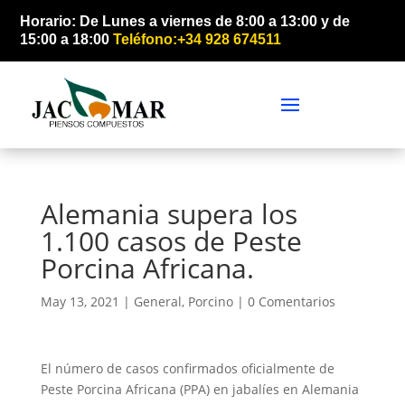
Horario: De Lunes a viernes de 8:00 a 13:00 y de
15:00 a 18:00
Teléfono:+34 928 674511
Alemania supera los
1.100 casos de Peste
Porcina Africana.
May 13, 2021 |
General
,
Porcino
|
0 Comentarios
El número de casos confirmados oficialmente de
Peste Porcina Africana (PPA) en jabalíes en Alemania