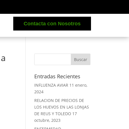
Contacta con Nosotros
la
Entradas Recientes
INFLUENZA AVIAR
11 enero,
2024
RELACION DE PRECIOS DE
LOS HUEVOS EN LAS LONJAS
DE REUS Y TOLEDO
17
octubre, 2023
ENFERMEDAD