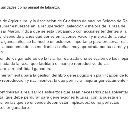
cualidades como animal de labranza.
a de Agricultura, y la Asociación de Criadores de Vacuno Selecto de R
umar esfuerzos en la recuperación, selección y mejora de la raza de
ésar Martín, indica que se está trabajando con acciones tendentes a la
 el diseño de planes que derive en la conservación y mejora de la vaca
 algunos años se ha hecho un esfuerzo importante para preservar est
a la economía de las medianías isleñas, muy apreciada por su carne y 
nza.
ón de los ganaderos de la Isla, ha realizado una selección de los mejo
mada de la raza, que facilitará el manejo reproductivo de las
ara la rentabilidad ganadera.
erramienta para la gestión del libro genealógico en planificación de l
s de reproducción y nacimientos, lo que permitirá mejorar genéticamente 
ntribuirán a realizar los esfuerzos que sean necesarios para solventar
aza, que debe perdurar para generaciones futuras, con la puesta en
tas, en las que se entiende deben estar implicados, como perfectos
 sector ganadero.