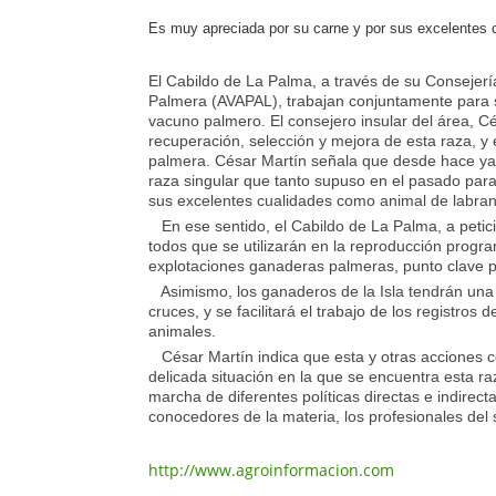
Es muy apreciada por su carne y por sus excelentes 
El Cabildo de La Palma, a través de su Consejerí
Palmera (AVAPAL), trabajan conjuntamente para s
vacuno palmero. El consejero insular del área, C
recuperación, selección y mejora de esta raza, y
palmera. César Martín señala que desde hace ya
raza singular que tanto supuso en el pasado par
sus excelentes cualidades como animal de labra
En ese sentido, el Cabildo de La Palma, a petici
todos que se utilizarán en la reproducción progra
explotaciones ganaderas palmeras, punto clave p
Asimismo, los ganaderos de la Isla tendrán una h
cruces, y se facilitará el trabajo de los registro
animales.
César Martín indica que esta y otras acciones co
delicada situación en la que se encuentra esta r
marcha de diferentes políticas directas e indirec
conocedores de la materia, los profesionales del
http://www.agroinformacion.com