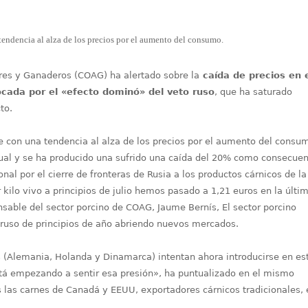
endencia al alza de los precios por el aumento del consumo.
res y Ganaderos (COAG) ha alertado sobre la
caída de precios en 
ocada por el «efecto dominó» del veto ruso
, que ha saturado
to.
 con una tendencia al alza de los precios por el aumento del consu
itual y se ha producido una sufrido una caída del 20% como consecue
nal por el cierre de fronteras de Rusia a los productos cárnicos de la
ilo vivo a principios de julio hemos pasado a 1,21 euros en la últi
able del sector porcino de COAG, Jaume Bernís, El sector porcino
s ruso de principios de año abriendo nuevos mercados.
s (Alemania, Holanda y Dinamarca) intentan ahora introducirse en es
tá empezando a sentir esa presión», ha puntualizado en el mismo
s las carnes de Canadá y EEUU, exportadores cárnicos tradicionales,