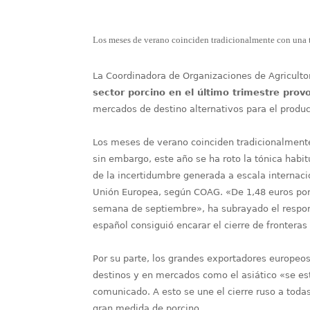
Los meses de verano coinciden tradicionalmente con una t
La Coordinadora de Organizaciones de Agriculto
sector porcino en el último trimestre prov
mercados de destino alternativos para el produc
Los meses de verano coinciden tradicionalmente
sin embargo, este año se ha roto la tónica hab
de la incertidumbre generada a escala internacio
Unión Europea, según COAG. «De 1,48 euros por k
semana de septiembre», ha subrayado el respons
español consiguió encarar el cierre de frontera
Por su parte, los grandes exportadores europeo
destinos y en mercados como el asiático «se es
comunicado. A esto se une el cierre ruso a toda
gran medida de porcino.