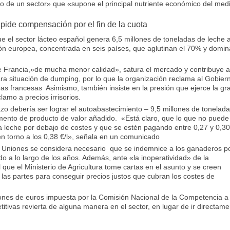
to de un sector» que «supone el principal nutriente económico del med
 pide compensación por el fin de la cuota
el sector lácteo español genera 6,5 millones de toneladas de leche a
ón europea, concentrada en seis países, que aglutinan el 70% y domi
e Francia,»de mucha menor calidad», satura el mercado y contribuye 
ra situación de dumping, por lo que la organización reclama al Gobier
eas francesas Asimismo, también insiste en la presión que ejerce la gr
lamo a precios irrisorios.
o debería ser lograr el autoabastecimiento – 9,5 millones de tonelad
fomento de producto de valor añadido. «Está claro, que lo que no puede
a leche por debajo de costes y que se estén pagando entre 0,27 y 0,30
en torno a los 0,38 €/l», señala en un comunicado
e Uniones se considera necesario que se indemnice a los ganaderos p
o a lo largo de los años. Además, ante «la inoperatividad» de la
que el Ministerio de Agricultura tome cartas en el asunto y se creen
las partes para conseguir precios justos que cubran los costes de
nes de euros impuesta por la Comisión Nacional de la Competencia a
titivas revierta de alguna manera en el sector, en lugar de ir directam