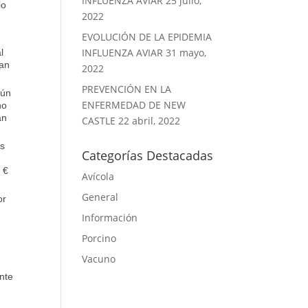
INFLUENZA AVIAR
25 julio,
io
2022
EVOLUCIÓN DE LA EPIDEMIA
INFLUENZA AVIAR
31 mayo,
l
nan
2022
PREVENCIÓN EN LA
aún
ENFERMEDAD DE NEW
no
an
CASTLE
22 abril, 2022
as
Categorías Destacadas
 €
Avícola
General
or
Información
Porcino
Vacuno
ente