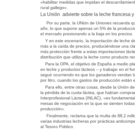
«habilitar medidas que impidan el descarrilamien
rural gallego».
La Unión advierte sobre la leche francesa y
Por su parte, la UNión de Uniones recuerda que 
año, lo que supone apenas un 5% de la producci
el mercado presionando a la baja en los precios.
Y en este escenario, la importación de leche d
más a la caída de precios, produciéndose una cla
más protección frente a estas importaciones láct
distribución que utiliza la leche como producto rec
Para la OPA, el objetivo de España a medio plaz
en leche y productos lácteos – y trabajar en el 
seguir ocurriendo es que los ganaderos vendan l
por litro, cuando los gastos de producción están 
Para ello, entre otras cosas, desde la Unión d
la pérdida de la cuota láctea, que habían comprad
Interprofesional Láctea (INLAC), «es fundamental 
mesas de negociación en la que se sienten todas 
producción».
Finalmente, reclama que la multa de 88,2 millo
varias industrias lecheras por prácticas anticompe
al Tesoro Público.