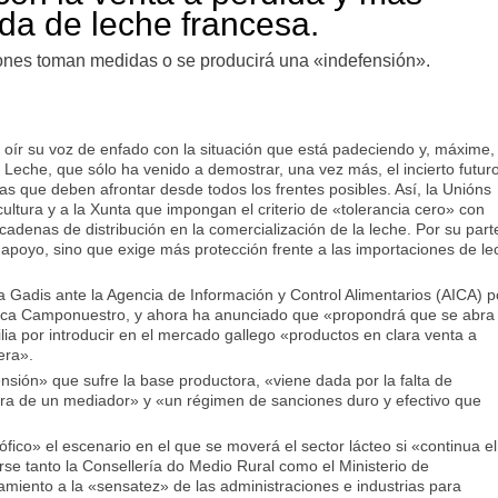
ada de leche francesa.
ciones toman medidas o se producirá una «indefensión».
 oír su voz de enfado con la situación que está padeciendo y, máxime,
 Leche, que sólo ha venido a demostrar, una vez más, el incierto futur
 que deben afrontar desde todos los frentes posibles. Así, la Unións
cultura y a la Xunta que impongan el criterio de «tolerancia cero» con
cadenas de distribución en la comercialización de la leche. Por su part
apoyo, sino que exige más protección frente a las importaciones de le
adis ante la Agencia de Información y Control Alimentarios (AICA) p
marca Camponuestro, y ahora ha anunciado que «propondrá que se abra
a por introducir en el mercado gallego «productos en clara venta a
era».
nsión» que sufre la base productora, «viene dada por la falta de
ra de un mediador» y «un régimen de sanciones duro y efectivo que
fico» el escenario en el que se moverá el sector lácteo si «continua el
rse tanto la Consellería do Medio Rural como el Ministerio de
amiento a la «sensatez» de las administraciones e industrias para