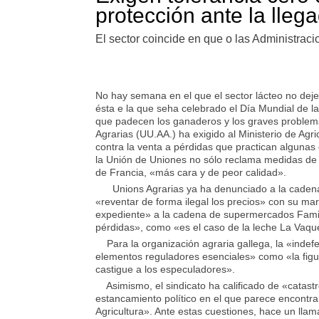
protección ante la lleg
El sector coincide en que o las Administra
No hay semana en el que el sector lácteo no deje
ésta e la que seha celebrado el Día Mundial de la
que padecen los ganaderos y los graves problemas
Agrarias (UU.AA.) ha exigido al Ministerio de Agri
contra la venta a pérdidas que practican algunas 
la Unión de Uniones no sólo reclama medidas de 
de Francia, «más cara y de peor calidad».
Unions Agrarias ya ha denunciado a la cadena G
«reventar de forma ilegal los precios» con su 
expediente» a la cadena de supermercados Famili
pérdidas», como «es el caso de la leche La Vaqu
Para la organización agraria gallega, la «indefe
elementos reguladores esenciales» como «la figu
castigue a los especuladores».
Asimismo, el sindicato ha calificado de «catastró
estancamiento político en el que parece encontra
Agricultura». Ante estas cuestiones, hace un llam