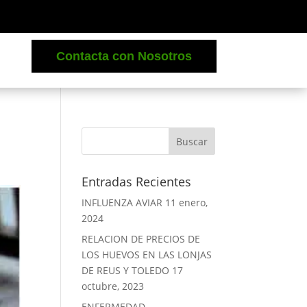
Contacta con Nosotros
Entradas Recientes
INFLUENZA AVIAR
11 enero,
2024
RELACION DE PRECIOS DE
LOS HUEVOS EN LAS LONJAS
DE REUS Y TOLEDO
17
octubre, 2023
ENFERMEDAD