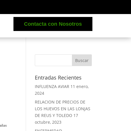
Contacta con Nosotros
Entradas Recientes
INFLUENZA AVIAR
11 enero,
2024
RELACION DE PRECIOS DE
LOS HUEVOS EN LAS LONJAS
DE REUS Y TOLEDO
17
octubre, 2023
pañas
ENFERMEDAD