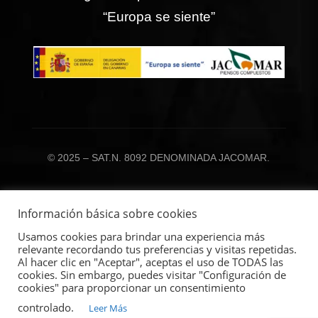
“Europa se siente”
© 2025 – SAT.N. 8092 DENOMINADA JACOMAR.
Información básica sobre cookies
Usamos cookies para brindar una experiencia más
relevante recordando tus preferencias y visitas repetidas.
Al hacer clic en "Aceptar", aceptas el uso de TODAS las
cookies. Sin embargo, puedes visitar "Configuración de
cookies" para proporcionar un consentimiento
Copyright © 2017 – 2025 Satjacomar | Todos los
derechos reservados | Creado por
Aicad Business
controlado.
Leer Más