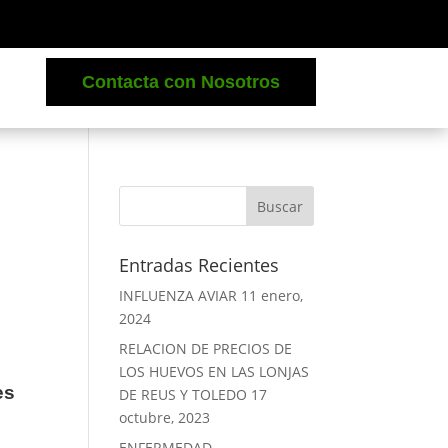
Contacta con Nosotros
Entradas Recientes
INFLUENZA AVIAR
11 enero,
2024
RELACION DE PRECIOS DE
LOS HUEVOS EN LAS LONJAS
es
DE REUS Y TOLEDO
17
octubre, 2023
ENFERMEDAD