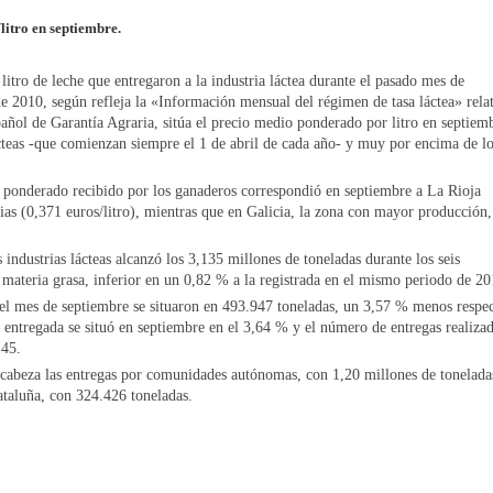
/litro en septiembre.
itro de leche que entregaron a la industria láctea durante el pasado mes de
 de 2010, según refleja la «Información mensual del régimen de tasa láctea» rela
pañol de Garantía Agraria, sitúa el precio medio ponderado por litro en septiem
ácteas -que comienzan siempre el 1 de abril de cada año- y muy por encima de l
nderado recibido por los ganaderos correspondió en septiembre a La Rioja
rias (0,371 euros/litro), mientras que en Galicia, la zona con mayor producción,
dustrias lácteas alcanzó los 3,135 millones de toneladas durante los seis
materia grasa, inferior en un 0,82 % a la registrada en el mismo periodo de 20
el mes de septiembre se situaron en 493.947 toneladas, un 3,57 % menos respe
e entregada se situó en septiembre en el 3,64 % y el número de entregas realiza
145.
cabeza las entregas por comunidades autónomas, con 1,20 millones de tonelada
ataluña, con 324.426 toneladas.