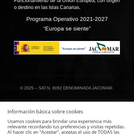
Funcionamiento de la Unión Europea, con origen
o destino en las Islas Canarias.
Programa Operativo 2021-2027
“Europa se siente”
© 2025 – SAT.N. 8092 DENOMINADA JACOMAR.
Información básica sobre cookies
Usamos cookies para brindar una experiencia más
relevante recordando tus preferencias y visitas repetidas.
Al hacer clic en "Aceptar", aceptas el uso de TODAS las