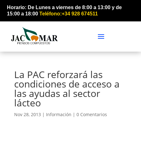
Horario: De Lunes a viernes de 8:00 a 13:00 y de
15:00 a 18:00
Teléfono:+34 928 674511
La PAC reforzará las
condiciones de acceso a
las ayudas al sector
lácteo
Nov 28, 2013 |
Información
|
0 Comentarios