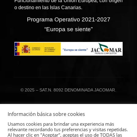
Funcionamiento de la Unión Europea, con origen
o destino en las Islas Canarias.
Programa Operativo 2021-2027
“Europa se siente”
© 2025 – SAT.N. 8092 DENOMINADA JACOMAR.
Información básica sobre cookies
Usamos cookies para brindar una experiencia más
relevante recordando tus preferencias y visitas repetidas.
Al hacer clic en "Aceptar", aceptas el uso de TODAS las