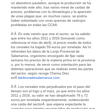
un abandono paulativo, aunque la producción se ha
mantenido este año, tras varios mese de caídas de
precios, problemas con la climatología y la aparición
de unas plagas que, en muchos casos, se podría
haber solventado con unas quemas de rastrojos
prohibidas en todas las CCAA.
Â Â En este vaivén que vive el sector, se ha sabido
que entre los años 2011 y 2016 (tomando como
referencia el mes de abril), el precio medio de todos
los cereales ha bajado 59 euros por tonelada. Así lo
refrendan los datos de la Lonja Provincial de
Salamanca, organismo encargado de fijar cada
semana los precios de la materia prima en la provincia
o, por lo menos, de servir como orientación para las
distintas operaciones que se realizan entre las partes
del sector, según recoge Chema Díez
enÂ
latribunadesalamanca.com
.
Â Â Los cereales más perjudicados por el paso del
tiempo son el trigo y el maíz, ya que entre los años
2011 y 2016, su valor se han desplomado 78 y 72
euros por tonelada respectivamente, evidenciando
una caída del sectorÂ que espera expectante la
cosecha para intentar recoger kilos de producción que