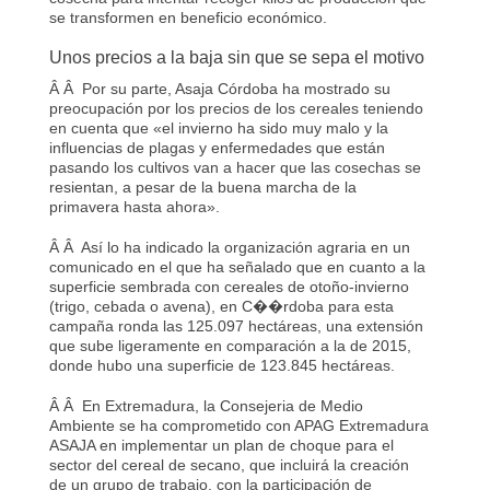
se transformen en beneficio económico.
Unos precios a la baja sin que se sepa el motivo
Â Â Por su parte, Asaja Córdoba ha mostrado su
preocupación por los precios de los cereales teniendo
en cuenta que «el invierno ha sido muy malo y la
influencias de plagas y enfermedades que están
pasando los cultivos van a hacer que las cosechas se
resientan, a pesar de la buena marcha de la
primavera hasta ahora».
Â Â Así lo ha indicado la organización agraria en un
comunicado en el que ha señalado que en cuanto a la
superficie sembrada con cereales de otoño-invierno
(trigo, cebada o avena), en C��rdoba para esta
campaña ronda las 125.097 hectáreas, una extensión
que sube ligeramente en comparación a la de 2015,
donde hubo una superficie de 123.845 hectáreas.
Â Â En Extremadura, la Consejeria de Medio
Ambiente se ha comprometido con APAG Extremadura
ASAJA en implementar un plan de choque para el
sector del cereal de secano, que incluirá la creación
de un grupo de trabajo, con la participación de