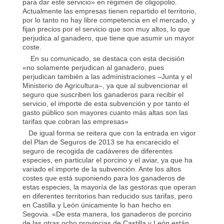
para dar este servicio» en régimen de oligopolio.
Actualmente las empresas tienen repartido el territorio,
por lo tanto no hay libre competencia en el mercado, y
fijan precios por el servicio que son muy altos, lo que
perjudica al ganadero, que tiene que asumir un mayor
coste.
En su comunicado, se destaca con esta decisión
«no solamente perjudican al ganadero, pues
perjudican también a las administraciones –Junta y el
Ministerio de Agricultura–, ya que al subvencionar el
seguro que suscriben los ganaderos para recibir el
servicio, el importe de esta subvención y por tanto el
gasto público son mayores cuanto más altas son las
tarifas que cobran las empresas»
De igual forma se reitera que con la entrada en vigor
del Plan de Seguros de 2013 se ha encarecido el
seguro de recogida de cadáveres de diferentes
especies, en particular el porcino y el aviar, ya que ha
variado el importe de la subvención. Ante los altos
costes que está suponiendo para los ganaderos de
estas especies, la mayoría de las gestoras que operan
en diferentes territorios han reducido sus tarifas, pero
en Castilla y León únicamente lo han hecho en
Segovia. «De esta manera, los ganaderos de porcino
de las otras ocho provincias de Castilla y León están