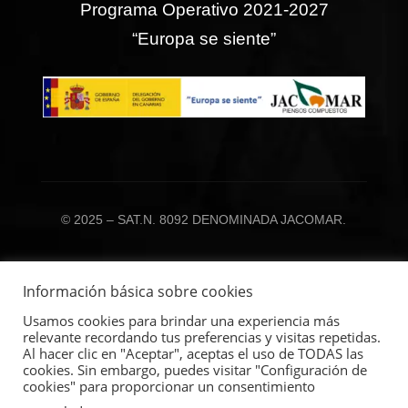
Programa Operativo 2021-2027
“Europa se siente”
© 2025 – SAT.N. 8092 DENOMINADA JACOMAR.
Información básica sobre cookies
Usamos cookies para brindar una experiencia más
relevante recordando tus preferencias y visitas repetidas.
Al hacer clic en "Aceptar", aceptas el uso de TODAS las
cookies. Sin embargo, puedes visitar "Configuración de
cookies" para proporcionar un consentimiento
Copyright © 2017 – 2025 Satjacomar | Todos los