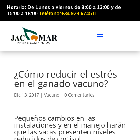
Horario: De Lunes a viernes de 8:00 a 13:00 y de
15:00 a 18:00
Teléfono:+34 928 674511
¿Cómo reducir el estrés
en el ganado vacuno?
Dic 13, 2017 |
Vacuno
|
0 Comentarios
Pequeños cambios en las
instalaciones y en el manejo harán
que las vacas presenten niveles
reducidos de cortisol