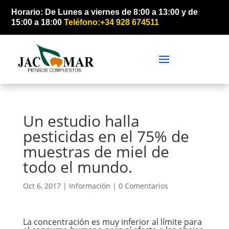
Horario: De Lunes a viernes de 8:00 a 13:00 y de
15:00 a 18:00
Teléfono:+34 928 674511
Un estudio halla
pesticidas en el 75% de
muestras de miel de
todo el mundo.
Oct 6, 2017 |
Información
|
0 Comentarios
La concentración es muy inferior al límite para